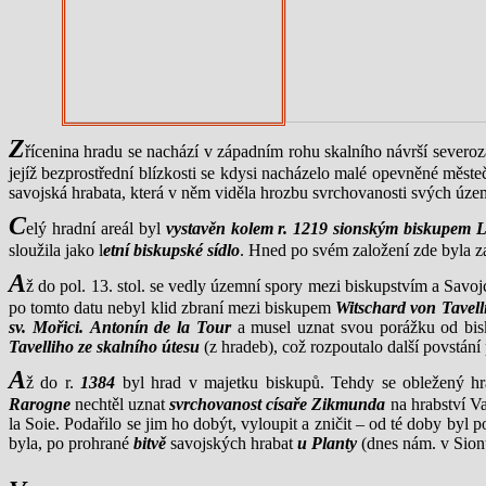
Z
řícenina hradu se nachází v západním rohu skalního návrší sever
jejíž bezprostřední blízkosti se kdysi nacházelo malé opevněné měst
savojská hrabata, která v něm viděla hrozbu svrchovanosti svých územ
C
elý hradní areál byl
vystavěn kolem r. 1219 sionským biskupem
sloužila jako l
etní biskupské sídlo
. Hned po svém založení zde byla z
A
ž do pol. 13. stol. se vedly územní spory mezi biskupstvím a Savo
po tomto datu nebyl klid zbraní mezi biskupem
Witschard von Tavell
sv. Mořici.
Antonín de la Tour
a musel uznat svou porážku od bis
Tavelliho ze skalního útesu
(z hradeb), což rozpoutalo další povstání 
A
ž do r.
1384
byl hrad v majetku biskupů. Tehdy se obležený h
Rarogne
nechtěl uznat
svrchovanost císaře Zikmunda
na hrabství Va
la Soie. Podařilo se jim ho dobýt, vyloupit a zničit – od té doby byl
byla, po prohrané
bitvě
savojských hrabat
u Planty
(dnes nám. v Sionu